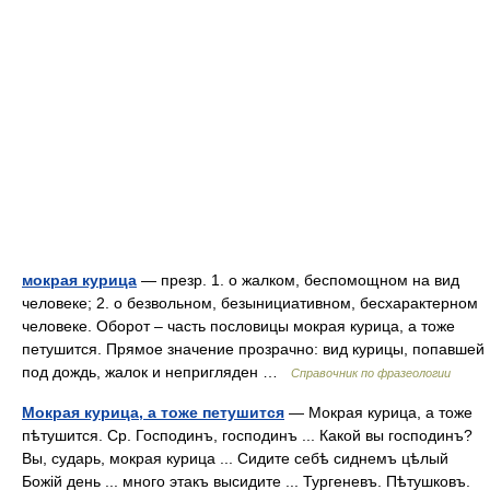
мокрая курица
— презр. 1. о жалком, беспомощном на вид
человеке; 2. о безвольном, безынициативном, бесхарактерном
человеке. Оборот – часть пословицы мокрая курица, а тоже
петушится. Прямое значение прозрачно: вид курицы, попавшей
под дождь, жалок и непригляден …
Справочник по фразеологии
Мокрая курица, а тоже петушится
— Мокрая курица, а тоже
пѣтушится. Ср. Господинъ, господинъ ... Какой вы господинъ?
Вы, сударь, мокрая курица ... Сидите себѣ сиднемъ цѣлый
Божій день ... много этакъ высидите ... Тургеневъ. Пѣтушковъ.