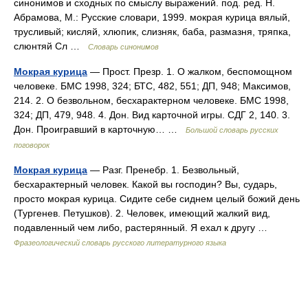
синонимов и сходных по смыслу выражений. под. ред. Н.
Абрамова, М.: Русские словари, 1999. мокрая курица вялый,
трусливый; кисляй, хлюпик, слизняк, баба, размазня, тряпка,
слюнтяй Сл …
Словарь синонимов
Мокрая курица
— Прост. Презр. 1. О жалком, беспомощном
человеке. БМС 1998, 324; БТС, 482, 551; ДП, 948; Максимов,
214. 2. О безвольном, бесхарактерном человеке. БМС 1998,
324; ДП, 479, 948. 4. Дон. Вид карточной игры. СДГ 2, 140. 3.
Дон. Проигравший в карточную… …
Большой словарь русских
поговорок
Мокрая курица
— Разг. Пренебр. 1. Безвольный,
бесхарактерный человек. Какой вы господин? Вы, сударь,
просто мокрая курица. Сидите себе сиднем целый божий день
(Тургенев. Петушков). 2. Человек, имеющий жалкий вид,
подавленный чем либо, растерянный. Я ехал к другу …
Фразеологический словарь русского литературного языка