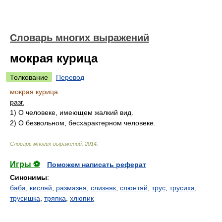
Словарь многих выражений
мокрая курица
Толкование
Перевод
мокрая курица
разг.
1)
О человеке, имеющем жалкий вид.
2)
О безвольном, бесхарактерном человеке.
Словарь многих выражений
.
2014
.
Игры ⚽
Поможем написать реферат
Синонимы
:
баба
,
кисляй
,
размазня
,
слизняк
,
слюнтяй
,
трус
,
трусиха
,
трусишка
,
тряпка
,
хлюпик