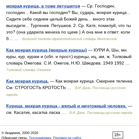
мокрая курица, а тоже петушится
— Ср. Господин,
господин... Какой вы господин? Вы, сударь, мокрая курица...
Сидите себе сиднем целый Божий день... много этак
высидите... Тургенев. Петушков. 2. Ср. Катя, помилуй, что ты
это? (она ударила жениха по щеке.) А она мне в ответ: коли
б… …
Большой толково-фразеологический словарь Михельсона
Как мокрая курица (мокрые курицы)
— КУРИ А, Шы, мн.
куры, кур, курам и (обл. и прост.) курицы, иц, ам, ж. Толковый
словарь Ожегова. С.И. Ожегов, Н.Ю. Шведова. 1949 1992 …
Толковый словарь Ожегова
Как мокрая курица.
— Как мокрая курица. Смирнее теленка.
См. СТРОГОСТЬ КРОТОСТЬ …
В.И. Даль. Пословицы русского
народа
Курица, мокрая курица - вялый и ничтожный человек.
—
см. Касатик, касатка ласка …
В.И. Даль. Пословицы русского народа
© Академик, 2000-2026
18+
Обратная связь:
Техподдержка
,
Реклама на сайте